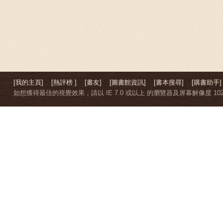
[我的主頁]
[熱評榜 ]
[書友]
[圖書館資訊]
[書本搜尋]
[購書助手]
如想獲得最佳的視覺效果，請以 IE 7.0 或以上 的瀏覽器及屏幕解像度 1024 