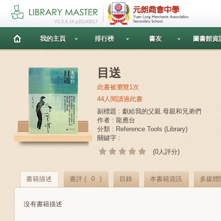
V3.5.6.14 p20140617
我的主頁
排行榜
書友
圖書館資
目送
此書被瀏覽1次
44人閱讀過此書
副標題 : 獻給我的父親.母親和兄弟們
作者 : 龍應台
分類 : Reference Tools (Library)
關鍵字 :
(0人評分)
書籍描述
書評 (
0
)
目錄
本書籍資訊
多媒體
沒有書籍描述