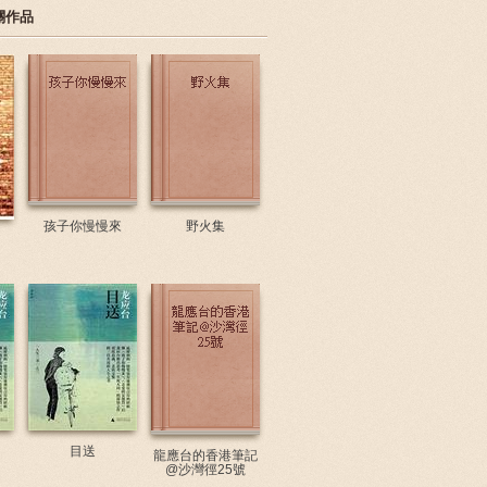
關作品
孩子你慢慢來
野火集
目送
龍應台的香港筆記
@沙灣徑25號