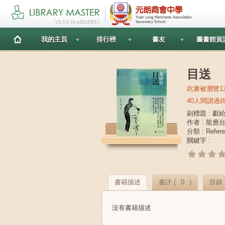
V3.5.6.14 p20140617
我的主頁
排行榜
書友
圖書館資
目送
此書被瀏覽1
40人閱讀過
副標題 : 
作者 : 龍應
分類 : Referen
關鍵字 :
書籍描述
書評 (
0
)
目錄
沒有書籍描述