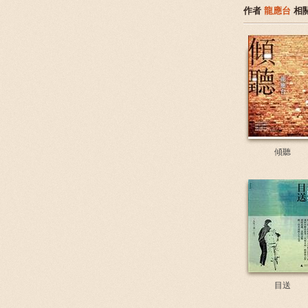
作者
龍應台
相
傾聽
目送