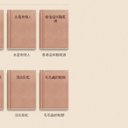
永是有情人
香港這杯雞尾酒
活出彩虹
毛毛蟲的蛻變