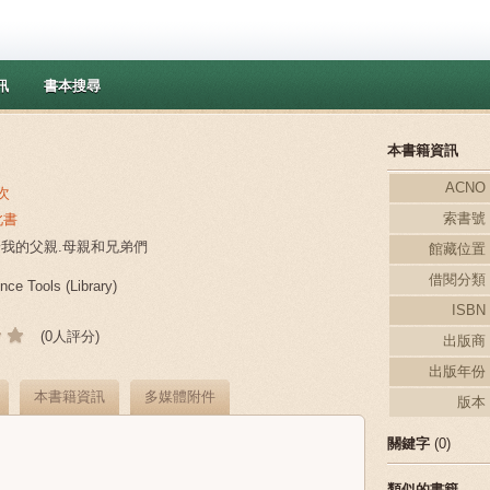
訊
書本搜尋
本書籍資訊
ACNO
次
索書號
此書
獻給我的父親.母親和兄弟們
館藏位置
台
借閱分類
ce Tools (Library)
ISBN
(0人評分)
出版商
出版年份
本書籍資訊
多媒體附件
版本
關鍵字
(0)
類似的書籍