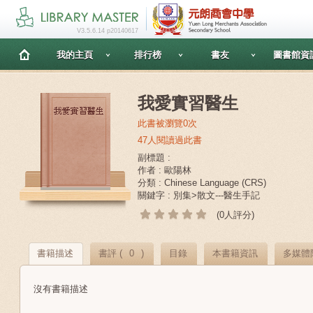
V3.5.6.14 p20140617
我的主頁
排行榜
書友
圖書館資
我愛實習醫生
此書被瀏覽0次
47人閱讀過此書
副標題 :
作者 : 歐陽林
分類 : Chinese Language (CRS)
關鍵字 : 別集>散文---醫生手記
(0人評分)
書籍描述
書評 (
0
)
目錄
本書籍資訊
多媒體
沒有書籍描述