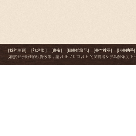
[我的主頁]
[熱評榜 ]
[書友]
[圖書館資訊]
[書本搜尋]
[購書助手]
如想獲得最佳的視覺效果，請以 IE 7.0 或以上 的瀏覽器及屏幕解像度 1024 