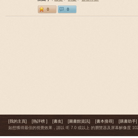
0
0
[我的主頁]
[熱評榜 ]
[書友]
[圖書館資訊]
[書本搜尋]
[購書助手]
如想獲得最佳的視覺效果，請以 IE 7.0 或以上 的瀏覽器及屏幕解像度 1024 