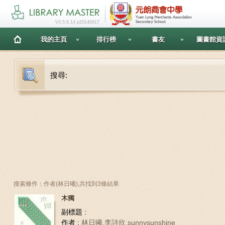
V3.5.6.14 p20140617
我的主頁
排行榜
書友
圖書館資
搜尋:
搜索條件：作者(林日曦),共找到3條結果
木獨
副標題 :
作者 :
林日曦,李詩欣,sunnysunshine