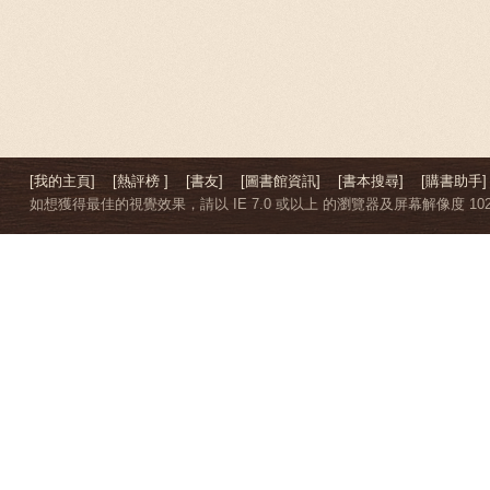
[我的主頁]
[熱評榜 ]
[書友]
[圖書館資訊]
[書本搜尋]
[購書助手]
如想獲得最佳的視覺效果，請以 IE 7.0 或以上 的瀏覽器及屏幕解像度 1024 